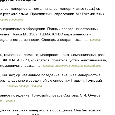
нье, манерность; жеманничанье, манерничанье (разг.) см.
 русского языка. Практический справочник. М.: Русский язык.
ловарь синонимов
нерничанье в обращении. Полный словарь иностранных
м языке. Попов М., 1907. ЖЕМАНСТВО церемонность и
пределы естественности. Словарь иностранных… …
Словарь
ивлянье, ломанье, манерность, разг. жеманничанье, разг.
АНИТЬСЯ, кривляться, ломаться, устар. жантильничать,
г. жеманничать, разг.… …
Словарь-тезаурус синонимов русской речи
н. нет, ср. Жеманное поведение, внешняя манерность в
ризналась мне в сердечной склонности.» Пушкин. Толковый
0 …
Толковый словарь Ушакова
ное поведение. Толковый словарь Ожегова. С.И. Ожегов,
рь Ожегова
ение, внешняя манерность в обращении. Она без всякого