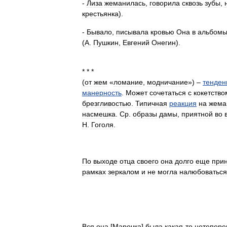
-
Лиза
жеманилась
,
говорила
сквозь
зубы
,
крестьянка
).
-
Бывало
,
писывала
кровью
Она
в
альбом
(
А
.
Пушкин
,
Евгений
Онегин
).
* * *
(
от
жем
«
ломание
,
модничание
») –
тенден
манерность
.
Может
сочетаться
с
кокетство
брезгливостью
.
Типичная
реакция
на
жема
насмешка
.
Ср
.
образы
дамы
,
приятной
во
Н
.
Гоголя
.
По
выходе
отца
своего
она
долго
еще
при
рамках
зеркалом
и
не
могла
налюбоваться
Вся
она
[
Марочка
]
была
какая
-
то
нетепер