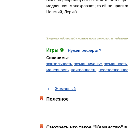
медленная
,
малокровная
;
то
ей
не
нравил
Ценский
,
Лерик
)
Энциклопедический
словарь
по
психологии
и
педагоги
Игры ⚽
Нужен реферат?
Синонимы
:
жантильность
,
жеманничанье
,
жеманность
манерность
,
наигранность
,
неестественнос
Жеманный
Полезное
Смотреть что такое "Жеманство" в