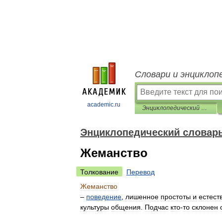
Словари и энциклоп
academic.ru
Энциклопедический словарь по психологии и педагогике
Энциклопедический словарь
Жеманство
Толкование
Перевод
Жеманство
–
поведение
,
лишенное
простоты
и
естест
культуры
общения
.
Подчас
кто
-
то
склонен