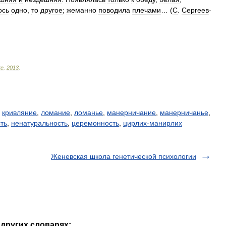
ось
одно
,
то
другое
;
жеманно
поводила
плечами
… (
С
.
Сергеев
-
ке
.
2013
.
,
кривляние
,
ломание
,
ломанье
,
манерничание
,
манерничанье
,
ть
,
ненатуральность
,
церемонность
,
цирлих-манирлих
Женевская школа генетической психологии
 других словарях: