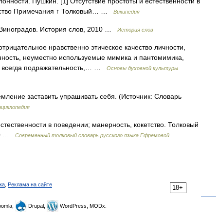
онности. Пушкин. [1] Отсутствие простоты и естественности в
амство Примечания ↑ Толковый… …
Википедия
иноградов. История слов, 2010 …
История слов
– отрицательное нравственно этическое качество личности,
нность, неуместно используемые мимика и пантомимика,
то всегда подражательность,… …
Основы духовной культуры
мление заставить упрашивать себя. (Источник: Словарь
нциклопедия
стественности в поведении; манерность, кокетство. Толковый
000 …
Современный толковый словарь русского языка Ефремовой
ка
,
Реклама на сайте
18+
omla,
Drupal,
WordPress, MODx.