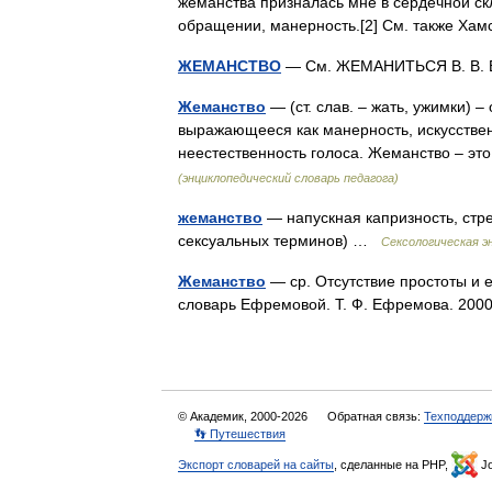
жеманства призналась мне в сердечной скл
обращении, манерность.[2] См. также Х
ЖЕМАНСТВО
— См. ЖЕМАНИТЬСЯ В. В. В
Жеманство
— (ст. слав. – жать, ужимки) 
выражающееся как манерность, искусстве
неестественность голоса. Жеманство – э
(энциклопедический словарь педагога)
жеманство
— напускная капризность, стре
сексуальных терминов) …
Сексологическая э
Жеманство
— ср. Отсутствие простоты и е
словарь Ефремовой. Т. Ф. Ефремова. 2
© Академик, 2000-2026
Обратная связь:
Техподдерж
👣 Путешествия
Экспорт словарей на сайты
, сделанные на PHP,
Jo