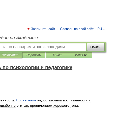
Запомнить сайт
Словарь на свой сайт
RU
едии на Академике
Найти!
Толкования
Переводы
Книги
Игры ⚽
 по психологии и педагогике
венности
.
Проявление
недостаточной
воспитанности
и
ошибочно
считать
проявлением
хорошего
тона
.