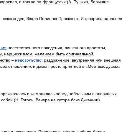
нараспев
,
и
только
по
-
французски
(
А
.
Пушкин
,
Барышня
-
ы
нежных
дев
,
Звала
Полиною
Прасковью
И
говорила
нараспев
ция
неестественного
поведения
,
лишенного
простоты
,
м
,
нарциссизмом
,
желанием
быть
оригинальной
,
нство
–
недовольство
,
раздражение
,
внутренняя
или
внешняя
всех
отношениях
и
дамы
просто
приятной
в
«
Мертвых
душах
»
наряживалась
и
жеманилась
перед
небольшим
в
оловянных
собой
(
Н
.
Гоголь
,
Вечера
на
хуторе
близ
Диканьки
).
ешняя
и
нездешняя
.
Появлялась
только
к
обеду
,
белая
,