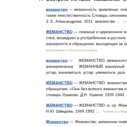
жеманство
— жеманность, кривлянье, лома
также неестественность Словарь синонимов
З. Е. Александрова. 2011. жеманство …
С
ЖЕМАНСТВО
— ломанье и церемонное ма
слов, вошедших в употребление в русско
манерность в обращении, выходящая за 
иностранных слов русского языка
жеманство
— ЖЕМАНСТВО, жеманность, кр
манерничанье ЖЕМАННЫЙ, манерный ЖЕМ
устар. манежиться, устар. ужиматься, раз
ЖЕМАНСТВО
— ЖЕМАНСТВО, жеманства, м
обращении. «Она без всякого жеманства п
словарь Ушакова. Д.Н. Ушаков. 1935 194
ЖЕМАНСТВО
— ЖЕМАНСТВО, а, ср. Жеман
Н.Ю. Шведова. 1949 1992 …
Толковый слова
Жеманство
— Жеманство, жеманное повед